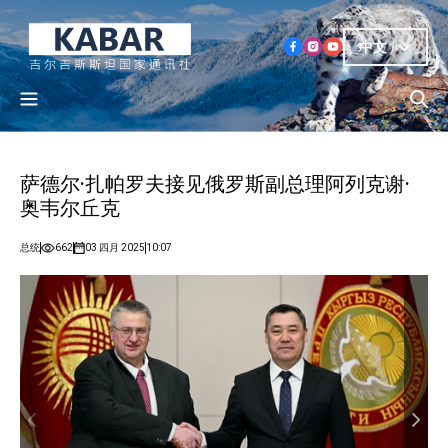
中文
萨德尔·扎帕罗夫接见俄罗斯副总理阿列克谢·
奥韦尔丘克
总统
662
03 四月 2025
10:07