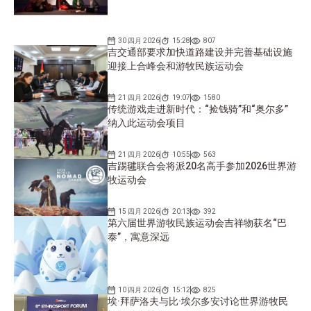
30 四月 2026
15:28
807
吉交通部要求加快道路建设并完善基础设施
迎接上合峰会和游牧民族运动会
21 四月 2026
19:07
1580
传统游戏走进新时代：“捡钱骑”和“奥尔多”
纳入此运动会项目
21 四月 2026
10:55
563
吉踢毽联合会将派20名高手参加2026世界游
牧运动会
15 四月 2026
20:13
392
第六届世界游牧民族运动会吉祥物获名“巴
泰”，寓意深远
10 四月 2026
15:12
825
埃·拜萨洛夫与比·埃尔多安讨论世界游牧民