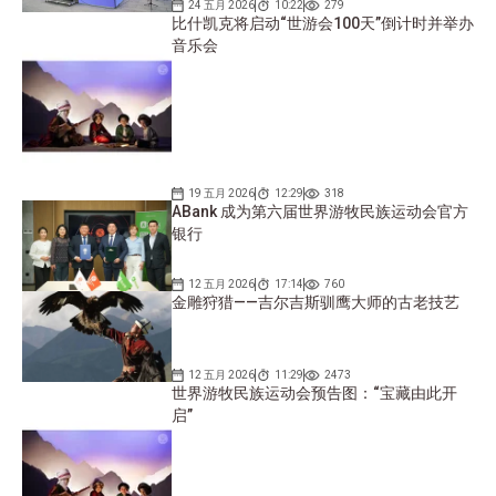
24 五月 2026
10:22
279
比什凯克将启动“世游会100天”倒计时并举办
音乐会
19 五月 2026
12:29
318
ABank 成为第六届世界游牧民族运动会官方
银行
12 五月 2026
17:14
760
金雕狩猎——吉尔吉斯驯鹰大师的古老技艺
12 五月 2026
11:29
2473
世界游牧民族运动会预告图：“宝藏由此开
启”