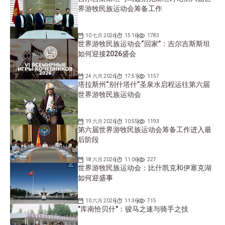
界游牧民族运动会筹备工作
10 七月 2026
15:16
1783
世界游牧民族运动会“回家”：吉尔吉斯斯坦
如何迎接2026盛会
24 六月 2026
17:51
1157
塔拉斯州“别什塔什”圣泉水启程运往第六届
世界游牧民族运动会
19 六月 2026
10:55
1193
第六届世界游牧民族运动会筹备工作进入最
后阶段
18 六月 2026
11:06
227
世界游牧民族运动会：比什凯克和伊塞克湖
如何迎盛事
10 六月 2026
11:36
715
"库南恰贝什"：骏马之速与骑手之技