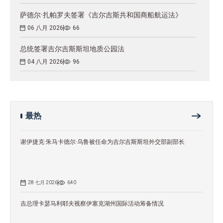
萨德尔·扎帕罗夫签署《吉尔吉斯共和国商船航运法》
06 八月 2026
66
总统签署吉尔吉斯斯坦地质公园法
04 八月 2026
96
最热
谢伊捷克·朱马卡德尔·乌鲁被任命为吉尔吉斯斯坦外交部副部长
28 七月 2026
640
吉总理卡瑟马利耶夫视察伊塞克湖州国际活动筹备情况