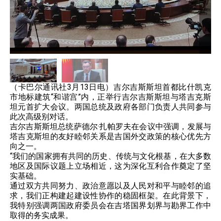
（卡巴尔通讯社3月13日电）吉尔吉斯斯坦首都比什凯克
市地标建筑“和谐宫”内，正举行吉尔吉斯斯坦与塔吉克斯
坦元首扩大会议。两国总统及政府各部门负责人共同参与
此次高级别对话。
吉尔吉斯斯坦总统萨德尔·扎帕罗夫在会议中强调，发展与
塔吉克斯坦的友好睦邻关系是吉国外交政策的核心优先方
向之一。
“我们的国家拥有共同的历史、传统与文化根基，在大多数
地区及国际议题上立场相近，这为深化互利合作奠定了坚
实基础。
通过双方共同努力、政治意愿以及人民对和平与睦邻的追
求，我们正构建起建设性协作的稳固框架。在此背景下，
我特别强调两国政府委员会在吉塔国界划界与勘界工作中
取得的务实成果。