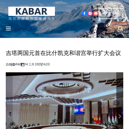
中文
吉塔两国元首在比什凯克和谐宫举行扩大会议
总统
960
14 三月 2025
16:20