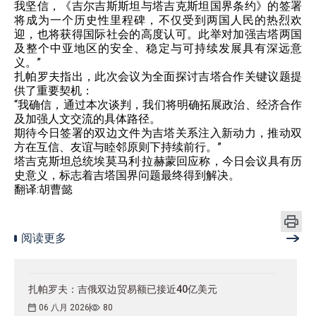
我坚信，《吉尔吉斯斯坦与塔吉克斯坦国界条约》的签署
将成为一个历史性里程碑，不仅受到两国人民的热烈欢
迎，也将获得国际社会的高度认可。此举对加强吉塔两国
及整个中亚地区的安全、稳定与可持续发展具有深远意
义。”
扎帕罗夫指出，此次会议为全面探讨吉塔合作关键议题提
供了重要契机：
“我确信，通过本次谈判，我们将明确拓展政治、经济合作
及加强人文交流的具体路径。
期待今日签署的双边文件为吉塔关系注入新动力，推动双
方在互信、友谊与睦邻原则下持续前行。”
塔吉克斯坦总统埃莫马利·拉赫蒙回应称，今日会议具有历
史意义，标志着吉塔国界问题最终得到解决。
翻译:胡曹懿
阅读更多
扎帕罗夫：吉俄双边贸易额已接近40亿美元
06 八月 2026
80