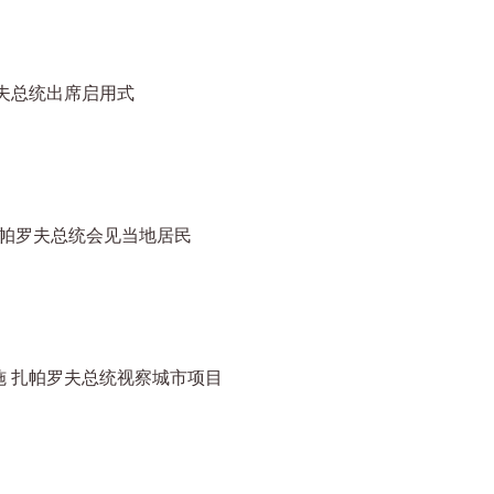
夫总统出席启用式
扎帕罗夫总统会见当地居民
 扎帕罗夫总统视察城市项目