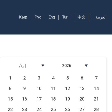
Кыр
Рус
Eng
Tur
中文
العربية
八月
2026
Январь
2026
1
2
3
4
5
6
7
Февраль
2025
8
9
10
11
12
13
14
Март
2024
Апрель
2023
15
16
17
18
19
20
21
Май
2022
22
23
24
25
26
27
28