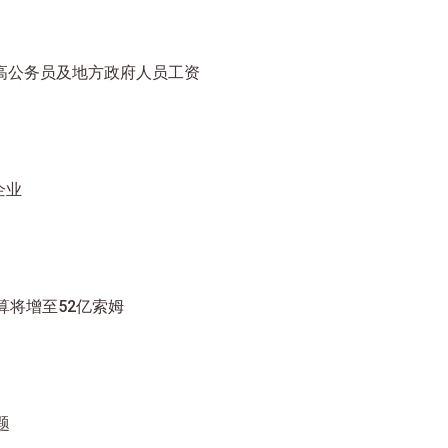
高公务员及地方政府人员工资
企业
算将增至52亿索姆
题