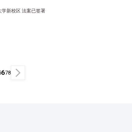
学新校区 法案已签署
6
5
7
8