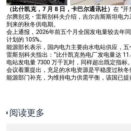
（比什凯克，7 月 8 日，卡巴尔通讯社）
在 “
尔腾别克・雷斯别科夫介绍，吉尔吉斯斯坦电力
到来的秋冬供电期。
会上通报，2026年前五个月全国发电量较去年同
计划的 105%。
能源部长表示，国内电力主要由水电站供应，五个月
雷斯别科夫指出：“比什凯克热电厂发电量达 11.
电站发电量 7300 万千瓦时，同样超出既定指标。
会议着重提出，充足的水电资源是平稳度过秋冬
能源部门补充，为维持电力供需平衡，该国已提
阅读更多