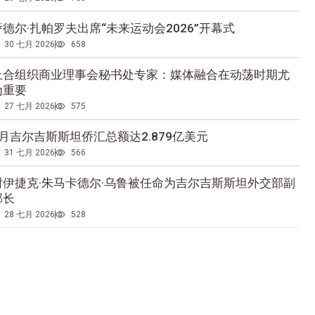
萨德尔·扎帕罗夫出席“未来运动会2026”开幕式
30 七月 2026
658
上合组织商业理事会秘书处专家：媒体融合在动荡时期尤
为重要
27 七月 2026
575
5月吉尔吉斯斯坦侨汇总额达2.879亿美元
31 七月 2026
566
谢伊捷克·朱马卡德尔·乌鲁被任命为吉尔吉斯斯坦外交部副
部长
28 七月 2026
528