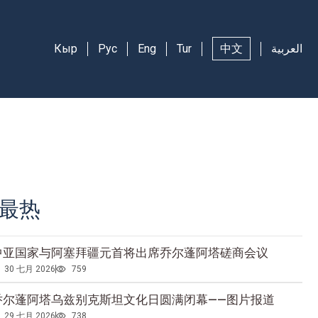
Кыр
Рус
Eng
Tur
中文
العربية
最热
中亚国家与阿塞拜疆元首将出席乔尔蓬阿塔磋商会议
30 七月 2026
759
乔尔蓬阿塔乌兹别克斯坦文化日圆满闭幕——图片报道
29 七月 2026
738