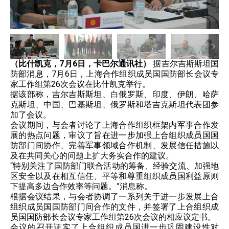
（比什凯克，7月6日，卡巴尔通讯社）
据吉尔吉斯斯坦国
防部消息，7月6日，上海合作组织成员国国防部长会议专
家工作组第26次会议在比什凯克举行。
据该部称，吉尔吉斯斯坦、白俄罗斯、印度、伊朗、哈萨
克斯坦、中国、巴基斯坦、俄罗斯和塔吉克斯坦代表团参
加了会议。
会议期间，与会者讨论了上海合作组织框架内军事合作发
展的热点问题，审议了旨在进一步加强上合组织成员国国
防部门间协作、完善军事领域合作机制、发展信任措施以
及在共同关心的问题上扩大务实合作的建议。
“特别关注了国防部门联合活动的筹备、经验交流、加强地
区安全以及在相互信任、平等和尊重组织成员国利益原则
下提高多边合作效率等问题。”消息称。
根据会议结果，与会者协调了一系列关于进一步发展上合
组织成员国国防部门间合作的文件，并签署了上合组织成
员国国防部长会议专家工作组第26次会议的相应议定书。
会议的召开证实了上合组织成员国进一步巩固建设性对