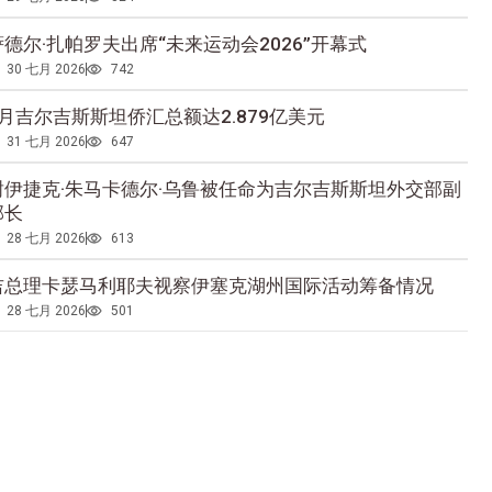
萨德尔·扎帕罗夫出席“未来运动会2026”开幕式
30 七月 2026
742
5月吉尔吉斯斯坦侨汇总额达2.879亿美元
31 七月 2026
647
谢伊捷克·朱马卡德尔·乌鲁被任命为吉尔吉斯斯坦外交部副
部长
28 七月 2026
613
吉总理卡瑟马利耶夫视察伊塞克湖州国际活动筹备情况
28 七月 2026
501