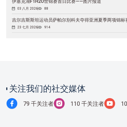
伊塞克湖F1H2O世锦赛首日比赛——图片报道
03 八月 2026
88
吉尔吉斯斯坦运动员萨帕尔别科夫夺得亚洲夏季两项锦标
23 七月 2026
914
关注我们的社交媒体
79 千关注者
110 千关注者
1