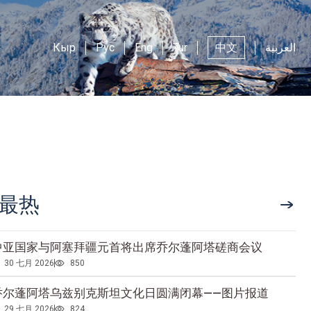
Кыр
Рус
Eng
Tur
中文
العربية
最热
中亚国家与阿塞拜疆元首将出席乔尔蓬阿塔磋商会议
30 七月 2026
850
乔尔蓬阿塔乌兹别克斯坦文化日圆满闭幕——图片报道
29 七月 2026
824