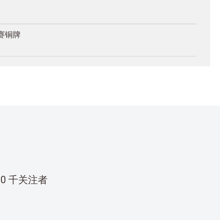
赛铜牌
00 千关注者