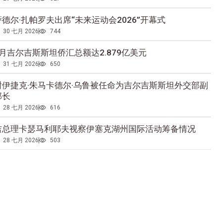
萨德尔·扎帕罗夫出席“未来运动会2026”开幕式
30 七月 2026
744
5月吉尔吉斯斯坦侨汇总额达2.879亿美元
31 七月 2026
650
谢伊捷克·朱马卡德尔·乌鲁被任命为吉尔吉斯斯坦外交部副
部长
28 七月 2026
616
吉总理卡瑟马利耶夫视察伊塞克湖州国际活动筹备情况
28 七月 2026
503