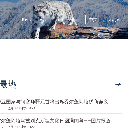
Кыр
Рус
Eng
Tur
中文
العربية
最热
中亚国家与阿塞拜疆元首将出席乔尔蓬阿塔磋商会议
30 七月 2026
853
乔尔蓬阿塔乌兹别克斯坦文化日圆满闭幕——图片报道
29 七月 2026
827