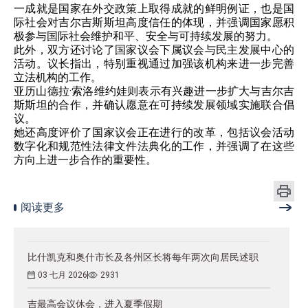
一成就是国家在外交政策上取得成就的鲜明例证，也是国
际社会对吉尔吉斯斯坦高度信任的体现，并强调国家愿积
极参与国际社会维护和平、安全与可持续发展的努力。
此外，双方还讨论了国家议会下属议会与民主发展中心的
活动。议长指出，特别重视通过加强该机构来进一步完善
立法机构的工作。
亚历山德拉·索洛维约娃则表示有兴趣进一步扩大与吉尔吉
斯斯坦的合作，并确认愿意在可持续发展领域实施联合倡
议。
她还高度评价了国家议会正在进行的改革，包括议会活动
数字化和规范性法律文件法典化的工作，并强调了在这些
方向上进一步合作的重要性。
阅读更多
比什凯克和奥什市长及各州区长将每年两次向居民述职
03 七月 2026
2931
吉最高会议休会，进入夏季假期