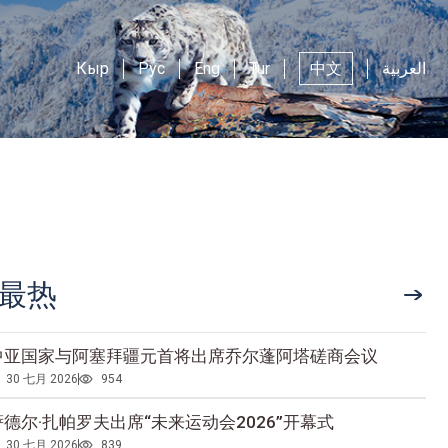
Кыр
Рус
Eng
Tur
中文
العربية
最热
中亚国家与阿塞拜疆元首将出席乔尔蓬阿塔磋商会议
30 七月 2026
954
萨德尔·扎帕罗夫出席“未来运动会2026”开幕式
30 七月 2026
839