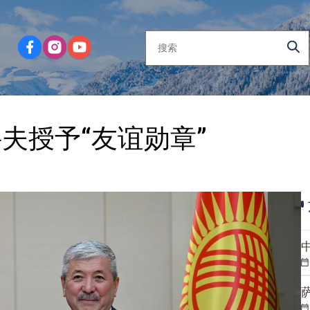
夫授予“友谊勋章”