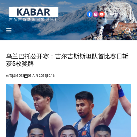
中文
乌兰巴托公开赛：吉尔吉斯斯坦队首比赛日斩
获5枚奖牌
体育
5093
05 六月 2026
10:16