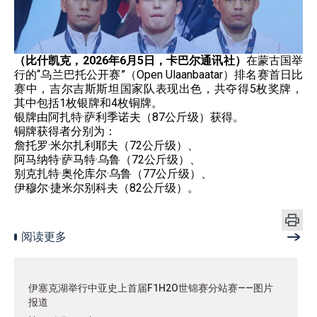
（比什凯克，2026年6月5日，卡巴尔通讯社）
在蒙古国举
行的“乌兰巴托公开赛”（Open Ulaanbaatar）排名赛首日比
赛中，吉尔吉斯斯坦国家队表现出色，共夺得5枚奖牌，
其中包括1枚银牌和4枚铜牌。
银牌由阿扎特·萨利季诺夫（87公斤级）获得。
铜牌获得者分别为：
詹托罗·米尔扎利耶夫（72公斤级）、
阿马纳特·萨马特·乌鲁（72公斤级）、
别克扎特·奥伦库尔·乌鲁（77公斤级）、
伊穆尔·捷米尔别科夫（82公斤级）。
阅读更多
伊塞克湖举行中亚史上首届F1H2O世锦赛分站赛——图片
报道