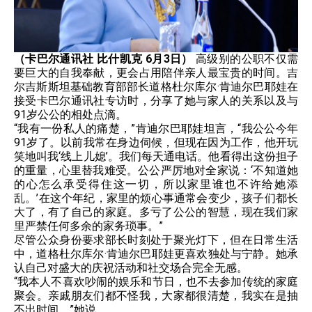
（卡巴尔通讯社 比什凯克 6月3日）
​ 高级别的公职不仅需
要巨大的自我奉献，更会占用陪伴亲人最宝贵的时间。吉
尔吉斯斯坦基础教育部部长道格杜尔库尔·肯迪尔巴耶娃在
接受卡巴尔通讯社专访时，分享了她与家人的关系以及与
91岁公公的相处点滴。
“我有一份私人的痛楚，”肯迪尔巴耶娃坦言，“我公公今年
91岁了。以前我常在身边伺候，但现在因为工作，他开玩
笑地叫我‘线上儿媳’。我们每天通电话。他看得出这份担子
的重量，心里替我难受。公公严厉地对全家说：‘不知道她
的心怎么承受得住这一切，所以家里谁也不许给她添
乱。’在这个年纪，家里的烦心事通常会变少，孩子们都长
大了，有了自己的家庭。多亏了公公的智慧，现在我们家
里严禁任何多余的家务琐事。”
尽管公众身份要求部长时刻处于聚光灯下，但在日常生活
中，道格杜尔库尔·肯迪尔巴耶娃更喜欢独处与宁静。她承
认自己对盛大的庆祝活动和社交场合完全无感。
“我本人不喜欢吵闹的娱乐和节日，也不去参加传统的家庭
聚会。亲戚朋友们都不怪我，大家都很清楚，我实在是抽
不出时间，”她说。