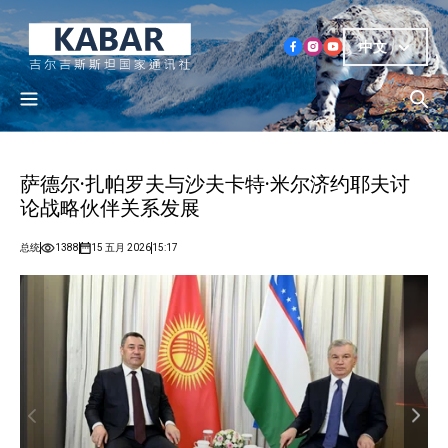
中文
萨德尔·扎帕罗夫与沙夫卡特·米尔济约耶夫讨
论战略伙伴关系发展
总统
1388
15 五月 2026
15:17