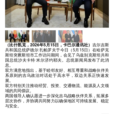
（比什凯克，2026年5月15日，卡巴尔通讯社）
吉尔吉斯
共和国总统萨德尔·扎帕罗夫于今日（5月15日）在哈萨克
斯坦突厥斯坦市工作访问期间，会见了乌兹别克斯坦共和
国总统沙夫卡特·米尔济约耶夫。总统新闻局发布了此消
息。​
双方满意地指出，基于睦邻友好、相互尊重和战略伙伴关
系原则的吉乌政治对话处于高水平，双边关系正快速发
展。​
双方特别关注推动经贸、投资、交通物流、能源及人文领
域的共同倡议。​
两国领导人确认愿进一步深化吉乌战略伙伴关系，拓展多
层次协作，并协调共同努力以确保地区可持续发展、稳定
与安全。