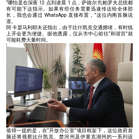
“哪怕是在深夜 12 点到凌晨 1 点，萨德尔·扎帕罗夫总统都
有可能下达指示。如果有些任务需要迅速传达给全体部
长，我也会通过 WhatsApp 直接布置，”这位内阁首脑说
道。
阿·卡瑟马利耶夫还指出，由于比什凯克交通拥堵，有时线
上开会更为便捷。据他透露，仅从市中心前往“和谐宫”就
可能耗费大量时间。
值得一提的是，在“开放办公室”项目框架下，这位政府首
脑还将视察比什凯克、楚河州及伊塞克湖州的一系列设