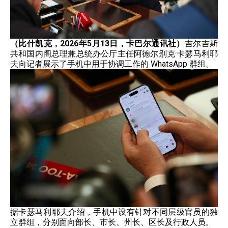
（比什凯克，2026年5月13日，卡巴尔通讯社）
吉尔吉斯
共和国内阁总理兼总统办公厅主任阿德尔别克·卡瑟马利耶
夫向记者展示了手机中用于协调工作的 WhatsApp 群组。
据卡瑟马利耶夫介绍，手机中设有针对不同层级官员的独
立群组，分别面向部长、市长、州长、区长及行政人员。