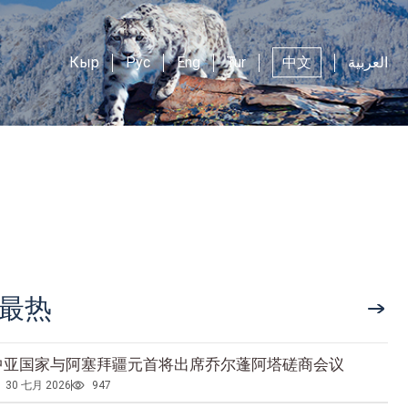
Кыр
Рус
Eng
Tur
中文
العربية
最热
中亚国家与阿塞拜疆元首将出席乔尔蓬阿塔磋商会议
30 七月 2026
947