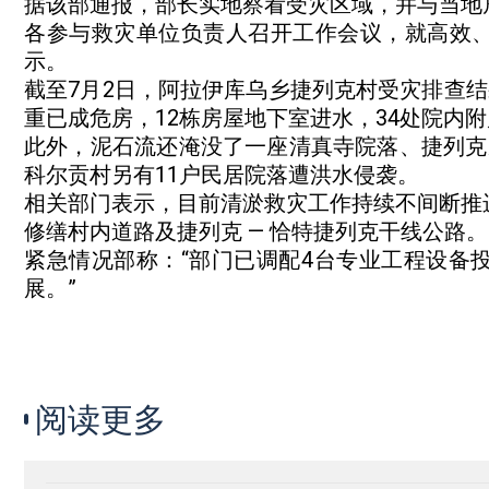
据该部通报，部长实地察看受灾区域，并与当地
各参与救灾单位负责人召开工作会议，就高效
示。
截至7月2日，阿拉伊库乌乡捷列克村受灾排查结
重已成危房，12栋房屋地下室进水，34处院内
此外，泥石流还淹没了一座清真寺院落、捷列克家
科尔贡村另有11户民居院落遭洪水侵袭。
相关部门表示，目前清淤救灾工作持续不间断推
修缮村内道路及捷列克 — 恰特捷列克干线公路。
紧急情况部称：“部门已调配4台专业工程设备
展。”
阅读更多