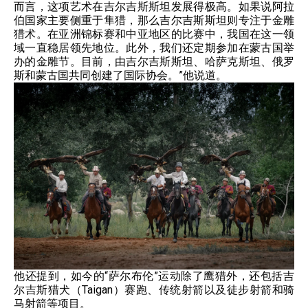
而言，这项艺术在吉尔吉斯斯坦发展得极高。如果说阿拉
伯国家主要侧重于隼猎，那么吉尔吉斯斯坦则专注于金雕
猎术。在亚洲锦标赛和中亚地区的比赛中，我国在这一领
域一直稳居领先地位。此外，我们还定期参加在蒙古国举
办的金雕节。目前，由吉尔吉斯斯坦、哈萨克斯坦、俄罗
斯和蒙古国共同创建了国际协会。”他说道。
他还提到，如今的“萨尔布伦”运动除了鹰猎外，还包括吉
尔吉斯猎犬（Taigan）赛跑、传统射箭以及徒步射箭和骑
马射箭等项目。