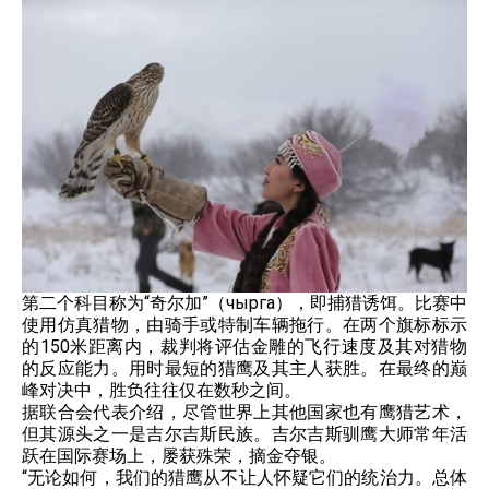
第二个科目称为“奇尔加”（чырга），即捕猎诱饵。比赛中
使用仿真猎物，由骑手或特制车辆拖行。在两个旗标标示
的150米距离内，裁判将评估金雕的飞行速度及其对猎物
的反应能力。用时最短的猎鹰及其主人获胜。在最终的巅
峰对决中，胜负往往仅在数秒之间。
据联合会代表介绍，尽管世界上其他国家也有鹰猎艺术，
但其源头之一是吉尔吉斯民族。吉尔吉斯驯鹰大师常年活
跃在国际赛场上，屡获殊荣，摘金夺银。
“无论如何，我们的猎鹰从不让人怀疑它们的统治力。总体