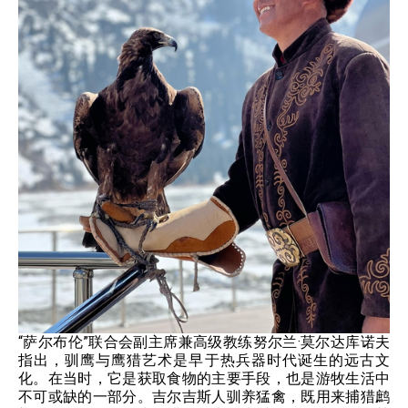
“萨尔布伦”联合会副主席兼高级教练努尔兰·莫尔达库诺夫
指出，驯鹰与鹰猎艺术是早于热兵器时代诞生的远古文
化。在当时，它是获取食物的主要手段，也是游牧生活中
不可或缺的一部分。吉尔吉斯人驯养猛禽，既用来捕猎鹧