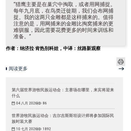
“猎鹰主要是在巢穴中掏取，或者用网捕捉。
每年九月底，在鸟类迁徙期，我们会布网捕
捉。我的这两只金雕都是这样捕来的。值得
注意的是，用网捕来的金雕比掏窝捕来的更
难驯服，因此需要花费更多的时间来训练和
准备。”
作者：纳济拉·肯热别科娃，中译：丝路新观察
阅读更多
第六届世界游牧民族运动会：主赛场在哪里，来宾将迎来
什么
04 八月 2026
86
世界游牧民族运动会：吉尔吉斯斯坦设计师将参加国际民
族时装大赛
10 七月 2026
1892