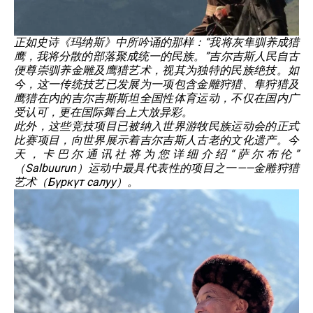
正如史诗《玛纳斯》中所吟诵的那样：“我将灰隼驯养成猎
鹰，我将分散的部落聚成统一的民族。”吉尔吉斯人民自古
便尊崇驯养金雕及鹰猎艺术，视其为独特的民族绝技。如
今，这一传统技艺已发展为一项包含金雕狩猎、隼狩猎及
鹰猎在内的吉尔吉斯斯坦全国性体育运动，不仅在国内广
受认可，更在国际舞台上大放异彩。
此外，这些竞技项目已被纳入世界游牧民族运动会的正式
比赛项目，向世界展示着吉尔吉斯人古老的文化遗产。今
天，卡巴尔通讯社将为您详细介绍“萨尔布伦”
（Salbuurun）运动中最具代表性的项目之一——金雕狩猎
艺术（Бүркүт салуу）。