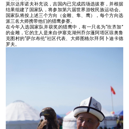
莫尔达库诺夫补充说，吉国内已完成四场选拔赛，并根据
结果组建了国家队，将参加第六届世界游牧民族运动会。
国家队将按上述三个方向（金雕、隼、鹰），每个方向选
派三名大师携带他们的猎鹰参赛。
在今年入选国家队并获奖的猎鹰中，有一只名为“坎齐加”
的金雕，它的主人是来自伊塞克湖州乔尔蓬阿塔区琼奥鲁
克图村的“萨尔布伦”社区代表、大师图格尔拜·阿卜迪卡德
罗夫。