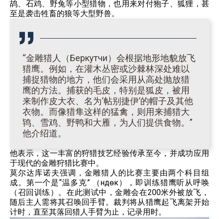
鸪、石鸡、野兔等小型猎物，也用来对付狍子、狐狸，甚
至是袭击牲畜的狼等大型野兽。
“金雕猎人（Беркутчи）会根据地形地貌放飞
猎鹰。例如，在灌木丛密或沙棘林深处难以
捕捉猎物的地方，他们会采用从高处抛放猎
鹰的方法。捕获的毛皮，特别是狐皮，被用
来制作皮大衣、名为‘帖别捷伊’的帽子及其他
衣物。而像猎隼这样的猛禽，则用来捕猎大
鸨、雪鸡、野鸭和大雁，为人们提供食物。”
他介绍道。
他表示，这一丰富的狩猎技艺经验传承至今，并成功应用
于现代的金雕狩猎比赛中。
莫尔达库诺夫强调，金雕猎人的比赛主要由两个科目组
成。第一个是“温多克” （үндөк），即训练猎鹰听从呼唤
（召回训练）。在此测试中，金雕会在200米外被放飞，
随后主人需将其召唤回手臂。裁判将从猎鹰起飞离架开始
计时，直至其落回猎人手臂为止，记录用时。