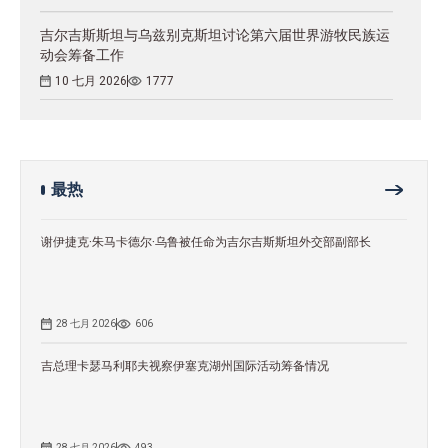
吉尔吉斯斯坦与乌兹别克斯坦讨论第六届世界游牧民族运
动会筹备工作
10 七月 2026
1777
最热
谢伊捷克·朱马卡德尔·乌鲁被任命为吉尔吉斯斯坦外交部副部长
28 七月 2026
606
吉总理卡瑟马利耶夫视察伊塞克湖州国际活动筹备情况
28 七月 2026
493