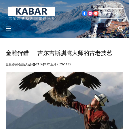
中文
金雕狩猎——吉尔吉斯驯鹰大师的古老技艺
世界游牧民族运动会
2466
12 五月 2026
11:29