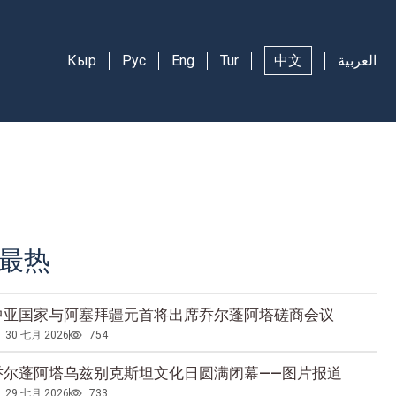
Кыр
Рус
Eng
Tur
中文
العربية
最热
中亚国家与阿塞拜疆元首将出席乔尔蓬阿塔磋商会议
30 七月 2026
754
乔尔蓬阿塔乌兹别克斯坦文化日圆满闭幕——图片报道
29 七月 2026
733