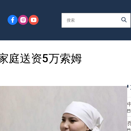
家庭送资5万索姆