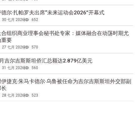
萨德尔·扎帕罗夫出席“未来运动会2026”开幕式
30 七月 2026
652
上合组织商业理事会秘书处专家：媒体融合在动荡时期尤
为重要
27 七月 2026
570
5月吉尔吉斯斯坦侨汇总额达2.879亿美元
31 七月 2026
560
谢伊捷克·朱马卡德尔·乌鲁被任命为吉尔吉斯斯坦外交部副
部长
28 七月 2026
523