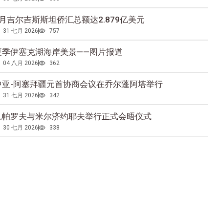
5月吉尔吉斯斯坦侨汇总额达2.879亿美元
31 七月 2026
757
夏季伊塞克湖海岸美景——图片报道
04 八月 2026
362
中亚-阿塞拜疆元首协商会议在乔尔蓬阿塔举行
31 七月 2026
342
扎帕罗夫与米尔济约耶夫举行正式会晤仪式
30 七月 2026
338