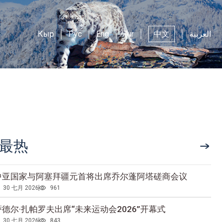
Кыр
Рус
Eng
Tur
中文
العربية
最热
中亚国家与阿塞拜疆元首将出席乔尔蓬阿塔磋商会议
30 七月 2026
961
萨德尔·扎帕罗夫出席“未来运动会2026”开幕式
30 七月 2026
843