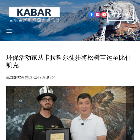
中文
环保活动家从卡拉科尔徒步将松树苗运至比什
凯克
生态
3292
02 七月 2026
15:51