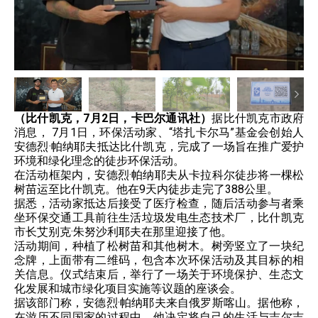
（比什凯克，7月2日，卡巴尔通讯社）
据比什凯克市政府
消息， 7月1日，环保活动家、“塔扎卡尔马”基金会创始人
安德烈·帕纳耶夫抵达比什凯克，完成了一场旨在推广爱护
环境和绿化理念的徒步环保活动。
在活动框架内，安德烈·帕纳耶夫从卡拉科尔徒步将一棵松
树苗运至比什凯克。他在9天内徒步走完了388公里。
据悉，活动家抵达后接受了医疗检查，随后活动参与者乘
坐环保交通工具前往生活垃圾发电生态技术厂，比什凯克
市长艾别克·朱努沙利耶夫在那里迎接了他。
活动期间，种植了松树苗和其他树木。树旁竖立了一块纪
念牌，上面带有二维码，包含本次环保活动及其目标的相
关信息。仪式结束后，举行了一场关于环境保护、生态文
化发展和城市绿化项目实施等议题的座谈会。
据该部门称，安德烈·帕纳耶夫来自俄罗斯喀山。据他称，
在游历不同国家的过程中，他决定将自己的生活与吉尔吉