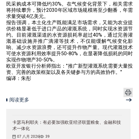
民采购成本可降低约30%。在气候变化背景下，相关需求
将持续攀升，预计2030年区域市场规模将至少翻番，年需
求量突破4亿美元。
报告强调，本土化生产既能满足市场需求，又能为农业提
供价格显著低于进口产品的灌溉系统，同时实现水资源节
约。目前灌溉渠道的水资源损耗率超过40%，通过完善灌
溉基础设施并推广滴灌等技术，不仅能缓解气候变化影
响、减少水资源浪费，还可提升作物产量。现代灌溉技术
可使水资源利用效率提升50-80%，在显著降低损耗的同时
实现作物增产30-50%。
欧亚开发银行分析师指出："推广新型灌溉系统需要大量投
资、完善的政策框架以及各关键参与方的高效协作。"
编译：朱彤
阅读更多
卡瑟马利耶夫：有必要加强欧亚经济联盟粮食、金融和技
术一体化
07 八月 2026
39