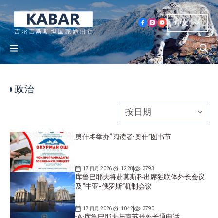
中文
政治
奥什将举办“阅读者·奥什”图书节
17 四月 2026
12:28
3793
库鲁巴耶夫将赴莫斯科出席独联体外长会议
及“中亚-俄罗斯”机制会议
17 四月 2026
10:42
3790
热·库鲁巴耶夫与南苏丹外长通电话