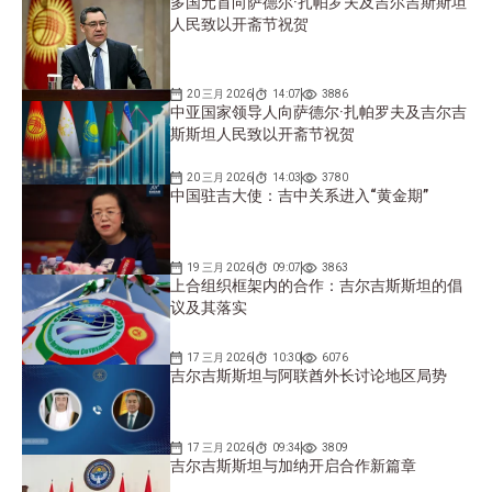
多国元首向萨德尔·扎帕罗夫及吉尔吉斯斯坦
人民致以开斋节祝贺
20 三月 2026
14:07
3886
中亚国家领导人向萨德尔·扎帕罗夫及吉尔吉
斯斯坦人民致以开斋节祝贺
20 三月 2026
14:03
3780
中国驻吉大使：吉中关系进入“黄金期”
19 三月 2026
09:07
3863
上合组织框架内的合作：吉尔吉斯斯坦的倡
议及其落实
17 三月 2026
10:30
6076
吉尔吉斯斯坦与阿联酋外长讨论地区局势
17 三月 2026
09:34
3809
吉尔吉斯斯坦与加纳开启合作新篇章