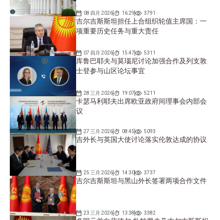
08 四月 2026
16:29
3791
吉尔吉斯斯坦担任上合组织轮值主席国：一
项重要历史任务与重大责任
07 四月 2026
15:47
5311
库鲁巴耶夫与莫瑙尼讨论加强合作及列支敦
士登参与山区论坛事宜
28 三月 2026
19:07
5211
卡瑟马利耶夫出席欧亚政府间理事会内部会
议
27 三月 2026
08:45
5093
吉外长与英国大使讨论落实伦敦达成的协议
25 三月 2026
14:30
3737
吉尔吉斯斯坦与黑山外长签署两项合作文件
23 三月 2026
13:38
3382