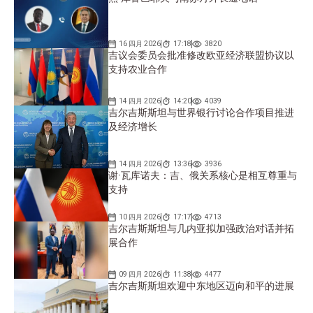
16 四月 2026
17:18
3820
吉议会委员会批准修改欧亚经济联盟协议以
支持农业合作
14 四月 2026
14:20
4039
吉尔吉斯斯坦与世界银行讨论合作项目推进
及经济增长
14 四月 2026
13:36
3936
谢·瓦库诺夫：吉、俄关系核心是相互尊重与
支持
10 四月 2026
17:17
4713
吉尔吉斯斯坦与几内亚拟加强政治对话并拓
展合作
09 四月 2026
11:38
4477
吉尔吉斯斯坦欢迎中东地区迈向和平的进展