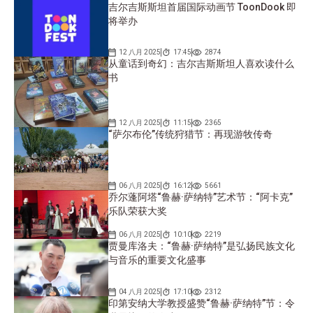
吉尔吉斯斯坦首届国际动画节 ToonDook 即
将举办
12 八月 2025
17:45
2874
从童话到奇幻：吉尔吉斯斯坦人喜欢读什么
书
12 八月 2025
11:15
2365
“萨尔布伦”传统狩猎节：再现游牧传奇
06 八月 2025
16:12
5661
乔尔蓬阿塔“鲁赫·萨纳特”艺术节：“阿卡克”
乐队荣获大奖
06 八月 2025
10:10
2219
贾曼库洛夫：“鲁赫·萨纳特”是弘扬民族文化
与音乐的重要文化盛事
04 八月 2025
17:10
2312
印第安纳大学教授盛赞“鲁赫·萨纳特”节：令