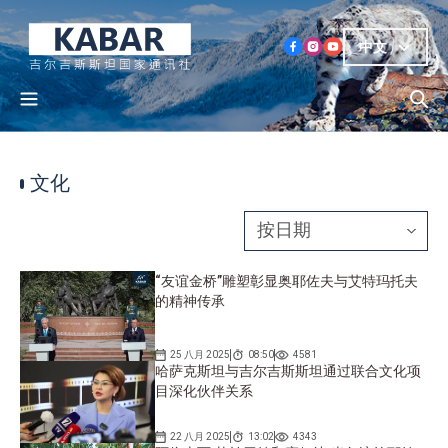
中文
文化
“友谊金桥”雕塑彰显奥耶佐夫与艾特玛托夫
的精神传承
25 八月 2025
08:50
4581
哈萨克斯坦与吉尔吉斯斯坦通过联合文化项
目深化伙伴关系
22 八月 2025
13:02
4343