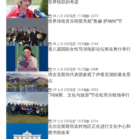
世界惊叹的奇迹
04 八月 2025
11:00
2273
世界传统音乐明星亮相“鲁赫·萨纳特”节
04 八月 2025
10:30
2163
第八届国际女性导演电影论坛将在奥什举行
01 八月 2025
15:27
3008
塔吉克斯坦代表团参观了伊塞克湖的著名景
点
29 七月 2025
13:40
3292
“玛纳斯、文化与旅游”节在松库尔牧场举行
29 七月 2025
13:37
5214
吉尔吉斯斯坦农村地区正在进行文化中心和
图书馆改革