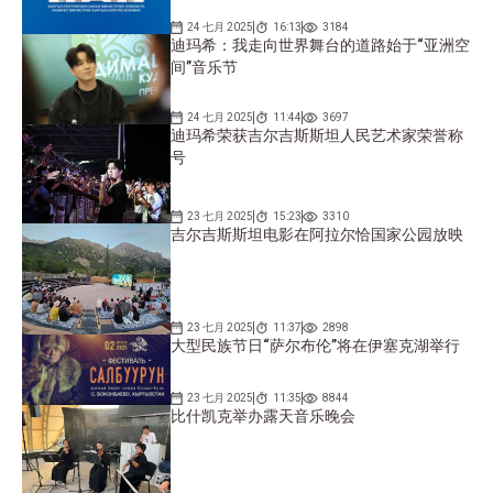
24 七月 2025
16:13
3184
迪玛希：我走向世界舞台的道路始于“亚洲空
间”音乐节
24 七月 2025
11:44
3697
迪玛希荣获吉尔吉斯斯坦人民艺术家荣誉称
号
23 七月 2025
15:23
3310
吉尔吉斯斯坦电影在阿拉尔恰国家公园放映
23 七月 2025
11:37
2898
大型民族节日“萨尔布伦”将在伊塞克湖举行
23 七月 2025
11:35
8844
比什凯克举办露天音乐晚会