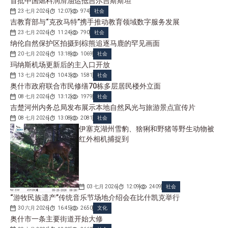
首批中国燃料润滑油运抵吉尔吉斯斯坦
23 七月 2026
12:07
974
社会
吉教育部与“克孜马特”携手推动教育领域数字服务发展
23 七月 2026
11:24
790
社会
纳伦自然保护区拍摄到棕熊追逐马鹿的罕见画面
20 七月 2026
13:18
1069
社会
玛纳斯机场更新后的主入口开放
13 七月 2026
10:43
1581
社会
奥什市政府联合市民修缮70栋多层居民楼外立面
08 七月 2026
13:12
1979
社会
吉楚河州内务总局发布展示本地自然风光与旅游景点宣传片
08 七月 2026
13:08
2081
社会
伊塞克湖州雪豹、猞猁和野猪等野生动物被
红外相机捕捉到
03 七月 2026
12:09
2409
社会
“游牧民族遗产”传统音乐节场地介绍会在比什凯克举行
30 六月 2026
16:45
2650
文化
奥什市一条主要街道开始大修