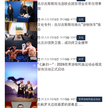
吉尔吉斯斯坦当选联合国安理会非常任理事
国
04 六月 2026
09:26
4772
总统
文化专列：吉尔吉斯斯坦推出“游牧快车”项
目
02 六月 2026
14:37
5343
文化
比沃尔强势卫冕，成功捍卫金腰带
01 六月 2026
12:53
5197
体育
“七象归一”：2026世界游牧民族运动会视觉
宣传活动正式启动
25 五月 2026
15:53
6021
世界游牧民族运动会
扎帕罗夫总统最爱的菜肴是……