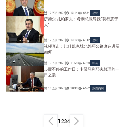
17 五月 2026
13:14
6334
总统
萨德尔·扎帕罗夫：母亲总教导我“莫行恶于
人”
17 五月 2026
13:12
6312
总统
视频直击：比什凯克城北外环公路改造进展
如何
13 五月 2026
11:58
6928
社会
步履不停的工作日：卡瑟马利耶夫总理的一
日之晨
13 五月 2026
10:33
6652
政府内阁
1
2
3
4