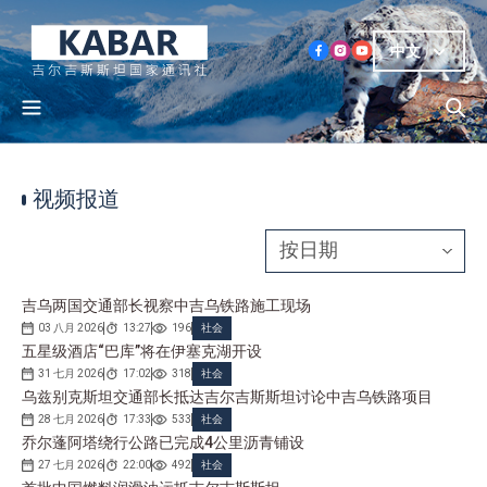
中文
视频报道
吉乌两国交通部长视察中吉乌铁路施工现场
03 八月 2026
13:27
196
社会
五星级酒店“巴库”将在伊塞克湖开设
31 七月 2026
17:02
318
社会
乌兹别克斯坦交通部长抵达吉尔吉斯斯坦讨论中吉乌铁路项目
28 七月 2026
17:33
533
社会
乔尔蓬阿塔绕行公路已完成4公里沥青铺设
27 七月 2026
22:00
492
社会