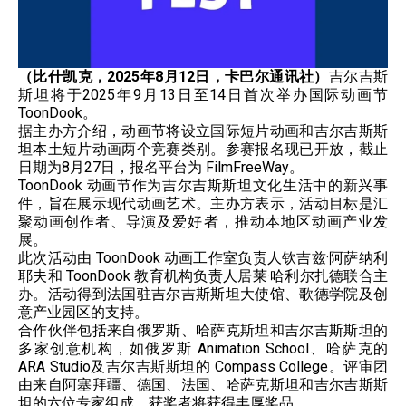
（比什凯克，2025年8月12日，卡巴尔通讯社）
吉尔吉斯
斯坦将于2025年9月13日至14日首次举办国际动画节
ToonDook。
据主办方介绍，动画节将设立国际短片动画和吉尔吉斯斯
坦本土短片动画两个竞赛类别。参赛报名现已开放，截止
日期为8月27日，报名平台为 FilmFreeWay。
ToonDook 动画节作为吉尔吉斯斯坦文化生活中的新兴事
件，旨在展示现代动画艺术。主办方表示，活动目标是汇
聚动画创作者、导演及爱好者，推动本地区动画产业发
展。
此次活动由 ToonDook 动画工作室负责人钦吉兹·阿萨纳利
耶夫和 ToonDook 教育机构负责人居莱·哈利尔扎德联合主
办。活动得到法国驻吉尔吉斯斯坦大使馆、歌德学院及创
意产业园区的支持。
合作伙伴包括来自俄罗斯、哈萨克斯坦和吉尔吉斯斯坦的
多家创意机构，如俄罗斯 Animation School、哈萨克的
ARA Studio及吉尔吉斯斯坦的 Compass College。评审团
由来自阿塞拜疆、德国、法国、哈萨克斯坦和吉尔吉斯斯
坦的六位专家组成。获奖者将获得丰厚奖品。