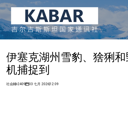
伊塞克湖州雪豹、猞猁和
机捕捉到
社会
2409
03 七月 2026
12:09