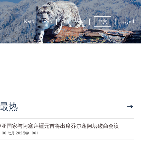
Кыр
Рус
Eng
Tur
中文
العربية
最热
中亚国家与阿塞拜疆元首将出席乔尔蓬阿塔磋商会议
30 七月 2026
961