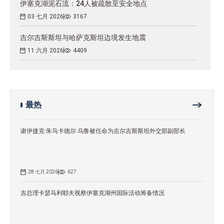
伊塞克湖泥石流：24人被疏散至安全地点
03 七月 2026
3167
吉尔吉斯斯坦与哈萨克斯坦边境发生地震
11 六月 2026
4409
最热
谢伊捷克·朱马卡德尔·乌鲁被任命为吉尔吉斯斯坦外交部副部长
28 七月 2026
627
吉总理卡瑟马利耶夫视察伊塞克湖州国际活动筹备情况