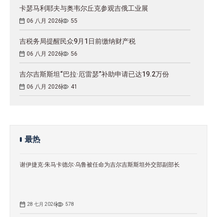
卡瑟马利耶夫与奥韦尔丘克参观吉俄工业展
06 八月 2026
55
吉税务局提醒民众9月1日前缴纳财产税
06 八月 2026
56
吉尔吉斯斯坦“巴拉·厄雷瑟”补助申请已达19.2万份
06 八月 2026
41
最热
谢伊捷克·朱马卡德尔·乌鲁被任命为吉尔吉斯斯坦外交部副部长
28 七月 2026
578