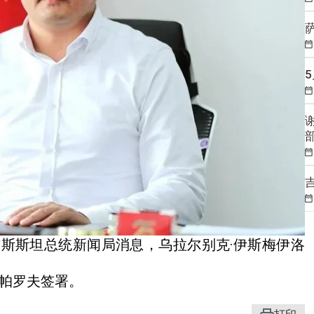
斯斯坦总统新闻局消息，乌拉尔别克·伊斯梅伊洛
扎帕罗夫签署。