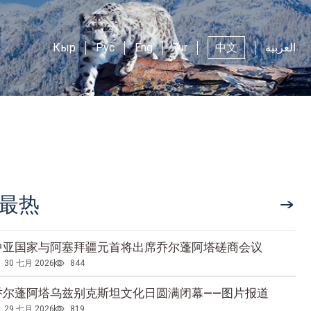
Кыр
Рус
Eng
Tur
中文
العربية
最热
中亚国家与阿塞拜疆元首将出席乔尔蓬阿塔磋商会议
30 七月 2026
844
乔尔蓬阿塔乌兹别克斯坦文化日圆满闭幕——图片报道
29 七月 2026
819