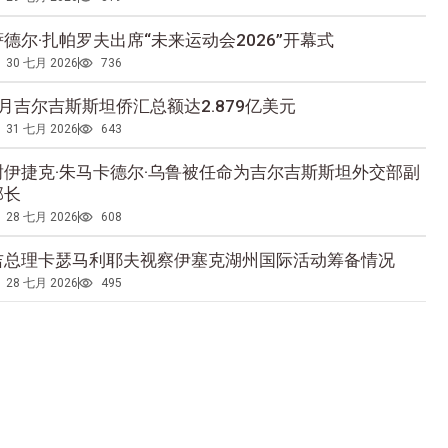
萨德尔·扎帕罗夫出席“未来运动会2026”开幕式
30 七月 2026
736
5月吉尔吉斯斯坦侨汇总额达2.879亿美元
31 七月 2026
643
谢伊捷克·朱马卡德尔·乌鲁被任命为吉尔吉斯斯坦外交部副
部长
28 七月 2026
608
吉总理卡瑟马利耶夫视察伊塞克湖州国际活动筹备情况
28 七月 2026
495