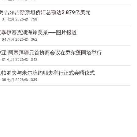
5月吉尔吉斯斯坦侨汇总额达2.879亿美元
31 七月 2026
758
夏季伊塞克湖海岸美景——图片报道
04 八月 2026
362
中亚-阿塞拜疆元首协商会议在乔尔蓬阿塔举行
31 七月 2026
342
扎帕罗夫与米尔济约耶夫举行正式会晤仪式
30 七月 2026
339