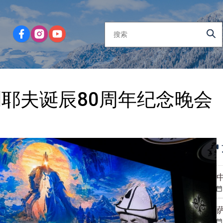
利耶夫诞辰80周年纪念晚会