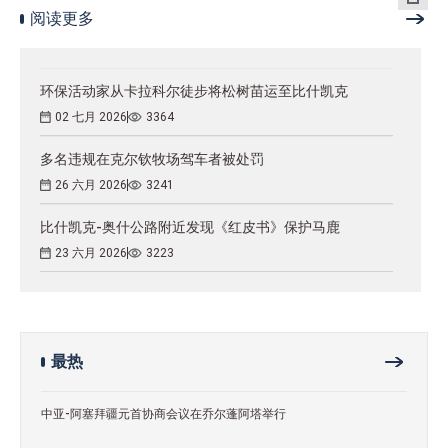
阅读更多
环保活动家从卡拉科尔徒步将松树苗运至比什凯克
02 七月 2026
3364
多名违规在克尔钦牧场驾车者被处罚
26 六月 2026
3241
比什凯克-奥什公路附近发现《红皮书》保护马鹿
23 六月 2026
3223
最热
中亚-阿塞拜疆元首协商会议在乔尔蓬阿塔举行