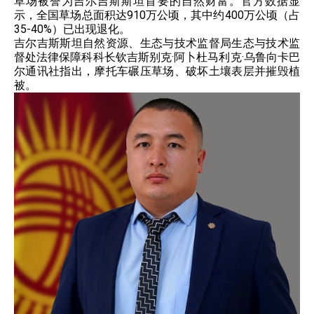
草场被誉为吉尔吉斯斯坦首要的自然财富。官方数据显
示，全国草场总面积达910万公顷，其中约400万公顷（占
35-40%）已出现退化。
吉尔吉斯斯坦自然资源、生态与技术监督局生态与技术监
督处法律保障科科长钦吉斯别克·阿卜杜马利克·乌鲁向卡巴
尔通讯社指出，摩托车碾压草场、破坏土壤表层并摧毁植
被。