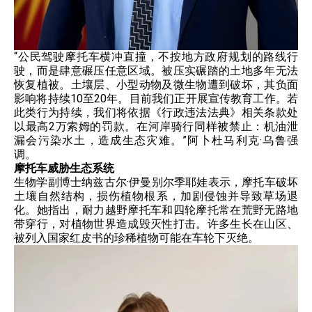
“公民驾驶摩托车横冲直撞，不按地方政府规划的路线行
驶，而是肆意碾压任意区域。被压实碾踏的土地多年无法
恢复植被。土壤层、小型动物及微生物遭到破坏，其负面
影响将持续10至20年。目前我们正开展宣传教育工作。若
此类行为持续，我们将依据《行政违法法典》相关条款处
以最高2万索姆的罚款。在河岸骑行同样被禁止：机油泄
漏会污染水土，造成生态灾难。”阿卜杜马利克·乌鲁强
调。
摩托车威胁生态系统
生物学副博士纳兹古尔·伊曼别尔季耶娃表示，摩托车破坏
土壤自然结构，损伤植物根系，加剧侵蚀并导致草场退
化。她指出，耐力越野摩托车和四轮摩托常在荒野无路地
带穿行，对植物世界造成毁灭性打击。许多生长在山区、
被列入国家红皮书的珍稀植物可能在车轮下灭绝。