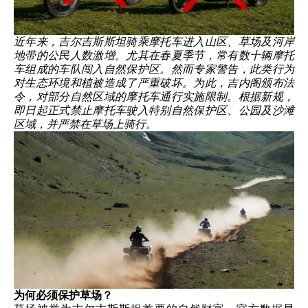
近年来，吉尔吉斯斯坦骑乘摩托车进入山区、草场及河岸
地带的公民人数激增。尤其在春夏季节，常有数十辆摩托
车组成的车队闯入自然保护区。然而专家警告，此类行为
对生态环境和植被造成了严重破坏。为此，吉内阁颁布法
令，对部分自然区域的摩托车通行实施限制。根据新规，
即日起正式禁止摩托车驶入特别自然保护区、公园及沙滩
区域，并严禁在草场上骑行。
为何必须保护草场？