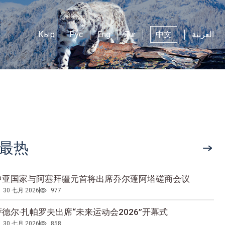
Кыр
Рус
Eng
Tur
中文
العربية
最热
中亚国家与阿塞拜疆元首将出席乔尔蓬阿塔磋商会议
30 七月 2026
977
萨德尔·扎帕罗夫出席“未来运动会2026”开幕式
30 七月 2026
858