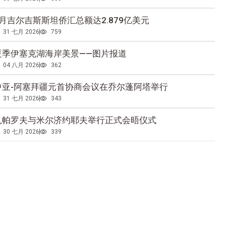
5月吉尔吉斯斯坦侨汇总额达2.879亿美元
31 七月 2026
759
夏季伊塞克湖海岸美景——图片报道
04 八月 2026
362
中亚-阿塞拜疆元首协商会议在乔尔蓬阿塔举行
31 七月 2026
343
扎帕罗夫与米尔济约耶夫举行正式会晤仪式
30 七月 2026
339