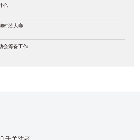
什么
族时装大赛
动会筹备工作
00 千关注者