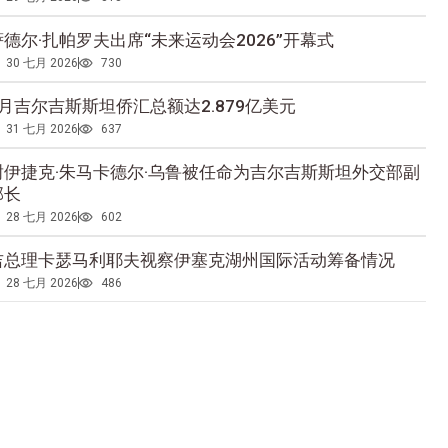
萨德尔·扎帕罗夫出席“未来运动会2026”开幕式
30 七月 2026
730
5月吉尔吉斯斯坦侨汇总额达2.879亿美元
31 七月 2026
637
谢伊捷克·朱马卡德尔·乌鲁被任命为吉尔吉斯斯坦外交部副
部长
28 七月 2026
602
吉总理卡瑟马利耶夫视察伊塞克湖州国际活动筹备情况
28 七月 2026
486