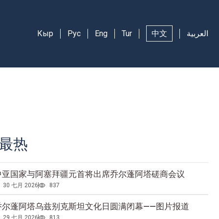
Кыр
Рус
Eng
Tur
中文
العربية
最热
中亚国家与阿塞拜疆元首将出席乔尔蓬阿塔磋商会议
30 七月 2026
837
乔尔蓬阿塔乌兹别克斯坦文化日圆满闭幕——图片报道
29 七月 2026
813