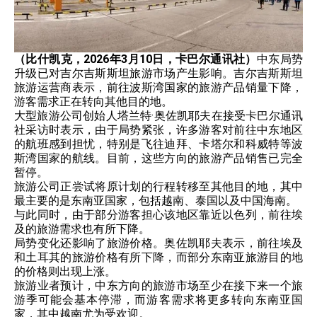
（比什凯克，2026年3月10日，卡巴尔通讯社）
中东局势
升级已对吉尔吉斯斯坦旅游市场产生影响。吉尔吉斯斯坦
旅游运营商表示，前往波斯湾国家的旅游产品销量下降，
游客需求正在转向其他目的地。
大型旅游公司创始人塔兰特·奥佐凯耶夫在接受卡巴尔通讯
社采访时表示，由于局势紧张，许多游客对前往中东地区
的航班感到担忧，特别是飞往迪拜、卡塔尔和科威特等波
斯湾国家的航线。目前，这些方向的旅游产品销售已完全
暂停。
旅游公司正尝试将原计划的行程转移至其他目的地，其中
最主要的是东南亚国家，包括越南、泰国以及中国海南。
与此同时，由于部分游客担心该地区靠近以色列，前往埃
及的旅游需求也有所下降。
局势变化还影响了旅游价格。奥佐凯耶夫表示，前往埃及
和土耳其的旅游价格有所下降，而部分东南亚旅游目的地
的价格则出现上涨。
旅游业者预计，中东方向的旅游市场至少在接下来一个旅
游季可能会基本停滞，而游客需求将更多转向东南亚国
家，其中越南尤为受欢迎。