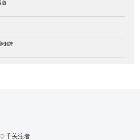
报道
赛铜牌
00 千关注者