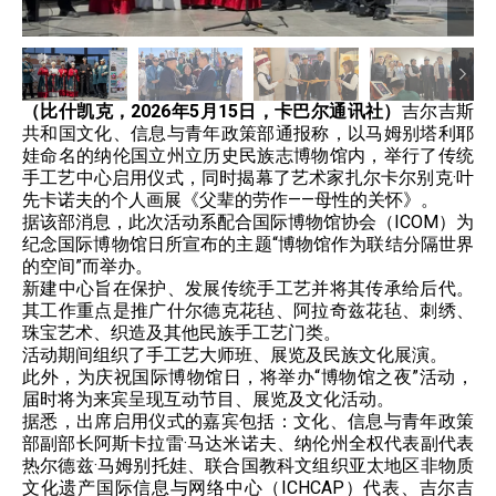
（比什凯克，2026年5月15日，卡巴尔通讯社）
吉尔吉斯
共和国文化、信息与青年政策部通报称，以马姆别塔利耶
娃命名的纳伦国立州立历史民族志博物馆内，举行了传统
手工艺中心启用仪式，同时揭幕了艺术家扎尔卡尔别克·叶
先卡诺夫的个人画展《父辈的劳作——母性的关怀》。
据该部消息，此次活动系配合国际博物馆协会（ICOM）为
纪念国际博物馆日所宣布的主题“博物馆作为联结分隔世界
的空间”而举办。
新建中心旨在保护、发展传统手工艺并将其传承给后代。
其工作重点是推广什尔德克花毡、阿拉奇兹花毡、刺绣、
珠宝艺术、织造及其他民族手工艺门类。
活动期间组织了手工艺大师班、展览及民族文化展演。
此外，为庆祝国际博物馆日，将举办“博物馆之夜”活动，
届时将为来宾呈现互动节目、展览及文化活动。
据悉，出席启用仪式的嘉宾包括：文化、信息与青年政策
部副部长阿斯卡拉雷·马达米诺夫、纳伦州全权代表副代表
热尔德兹·马姆别托娃、联合国教科文组织亚太地区非物质
文化遗产国际信息与网络中心（ICHCAP）代表、吉尔吉