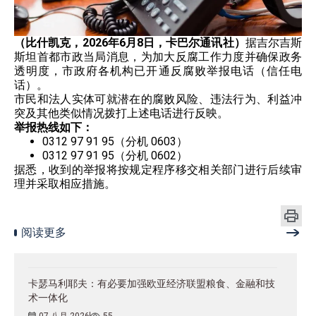
（比什凯克，2026年6月8日，卡巴尔通讯社）
据吉尔吉斯
斯坦首都市政当局消息，为加大反腐工作力度并确保政务
透明度，市政府各机构已开通反腐败举报电话（信任电
话）。
市民和法人实体可就潜在的腐败风险、违法行为、利益冲
突及其他类似情况拨打上述电话进行反映。
举报热线如下：
0312 97 91 95（分机 0603）
0312 97 91 95（分机 0602）
据悉，收到的举报将按规定程序移交相关部门进行后续审
理并采取相应措施。
阅读更多
卡瑟马利耶夫：有必要加强欧亚经济联盟粮食、金融和技
术一体化
07 八月 2026
55