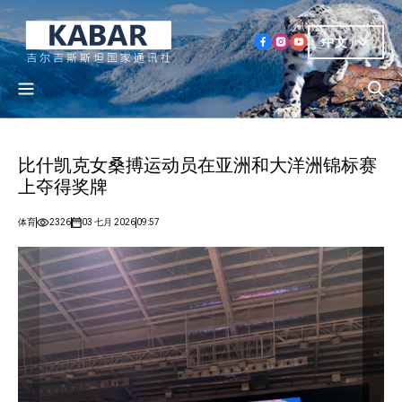
中文
比什凯克女桑搏运动员在亚洲和大洋洲锦标赛
上夺得奖牌
体育
2326
03 七月 2026
09:57