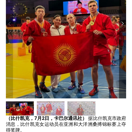
（比什凯克，7月2日，卡巴尔通讯社）
据比什凯克市政府
消息，比什凯克女运动员在亚洲和大洋洲桑搏锦标赛上夺
得奖牌。