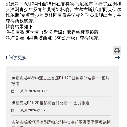
消息称，6月24日至28日在菲律宾马尼拉市举行了亚洲和
大洋洲青少年及青年桑搏锦标赛。吉尔吉斯斯坦“阿克伊尔
比尔斯”专项青少年奥林匹克后备学校的学员表现出色，并
夺得两枚奖牌。
比赛结果如下：
乌松·克孜·阿卡克（54公斤级）获得锦标赛银牌；
科卢舍娃·阿纳斯塔西娅（80公斤级）夺得铜牌。
阅读更多
伊塞克湖举行中亚史上首届F1H2O世锦赛分站赛——图片
报道
03 八月 2026
122
伊塞克湖F1H2O世锦赛首日比赛——图片报道
03 八月 2026
89
吉尔吉斯斯坦运动员萨帕尔别科夫夺得亚洲夏季两项锦标