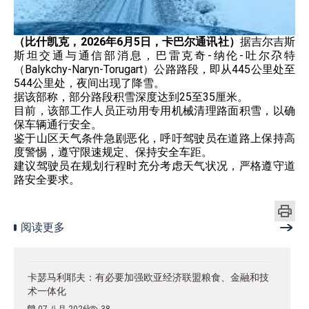
（比什凯克，2026年6月5日，卡巴尔通讯社）
据吉尔吉斯
斯坦交通与通信部消息，巴雷克奇-纳伦-吐尔尕特
（Balykchy-Naryn-Torugart）公路路段，即从445公里处至
544公里处，夜间出现了降雪。
据该部称，部分路段积雪深度达到25至35厘米。
目前，该部工作人员正动用专用机械清理路面积雪，以确
保车辆通行安全。
鉴于山区天气条件急剧恶化，呼吁驾驶员在道路上保持高
度警惕，遵守限速规定、保持安全车距。
建议驾驶员在规划行程时充分考虑天气状况，严格遵守道
路安全要求。
阅读更多
卡瑟马利耶夫：有必要加强欧亚经济联盟粮食、金融和技
术一体化
07 八月 2026
38