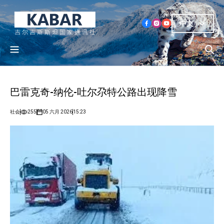
中文
巴雷克奇-纳伦-吐尔尕特公路出现降雪
社会
255
05 六月 2026
15:23