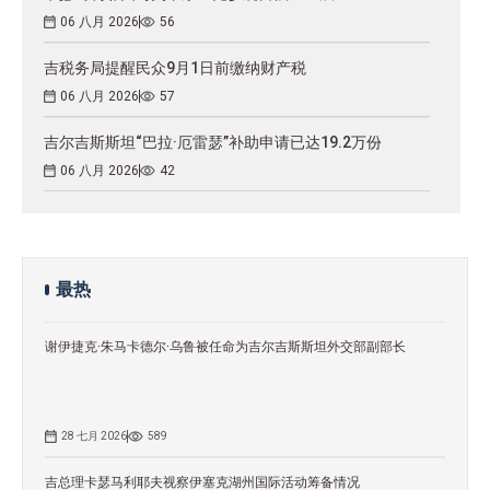
06 八月 2026
56
吉税务局提醒民众9月1日前缴纳财产税
06 八月 2026
57
吉尔吉斯斯坦“巴拉·厄雷瑟”补助申请已达19.2万份
06 八月 2026
42
最热
谢伊捷克·朱马卡德尔·乌鲁被任命为吉尔吉斯斯坦外交部副部长
28 七月 2026
589
吉总理卡瑟马利耶夫视察伊塞克湖州国际活动筹备情况