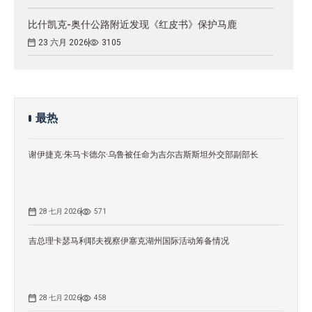
比什凯克-奥什公路附近发现《红皮书》保护马鹿
23 六月 2026
3105
最热
谢伊捷克·朱马卡德尔·乌鲁被任命为吉尔吉斯斯坦外交部副部长
28 七月 2026
571
吉总理卡瑟马利耶夫视察伊塞克湖州国际活动筹备情况
28 七月 2026
458