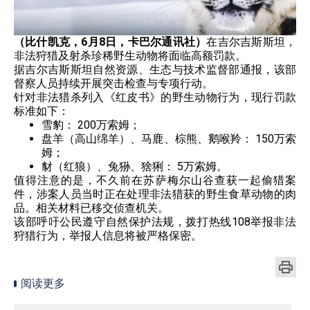
（比什凯克，6月8日，卡巴尔通讯社）
在吉尔吉斯斯坦，
非法狩猎及射杀珍稀野生动物将面临高额罚款。
据吉尔吉斯斯坦自然资源、生态与技术监督部通报，该部
督察人员持续开展突击检查与专项行动。
针对非法猎杀列入《红皮书》的野生动物行为，现行罚款
标准如下：
雪豹：​ 200万索姆；
盘羊（高山绵羊）、马鹿、棕熊、鹅喉羚：​ 150万索
姆；
豺（红狼）、兔狲、猞猁：​ 5万索姆。
值得注意的是，不久前在苏萨梅尔山谷查获一起偷猎案
件，涉案人员当时正在处理非法猎获的野生食草动物的肉
品。相关材料已移交侦查机关。
该部呼吁公民遵守自然保护法规，拨打热线108举报非法
狩猎行为，举报人信息将被严格保密。
阅读更多