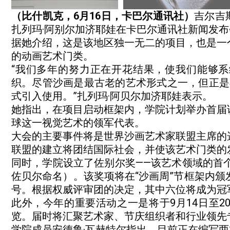
（比什凯克，6月16日，卡巴尔通讯社）
吉尔吉
扎列玛·阿别尔加济耶娃在卡巴尔通讯社新闻发
据她介绍，这是该地区独一无二的项目，也是一
的动画艺术门类。
“我们多年的努力正在开花结果，使我们能够
织。尽管沙画是最古老的艺术形式之一，但正是在
式引入使用。”扎列玛·阿贝尔加济耶娃表示。
她指出，在项目启动框架内，学院计划举办首届
球这一视觉艺术的领军代表。
大会的主要事件将是世界沙画艺术家联盟主席的
联盟的建立将团结国际社会，并使该艺术门类的
同时，学院设立了佐别尔奖——该艺术领域的首
佐贝尔命名）。该奖项将在“沙画周”节框架内颁
号。根据权威评审团的决定，其中六位将成为冠
此外，今年的重要活动之一是将于9月14日至20日在
览。届时将汇聚艺术家、节庆组织者和行业领先
学院成员安德鲁·瓦赫特尔指出，目前正在编写