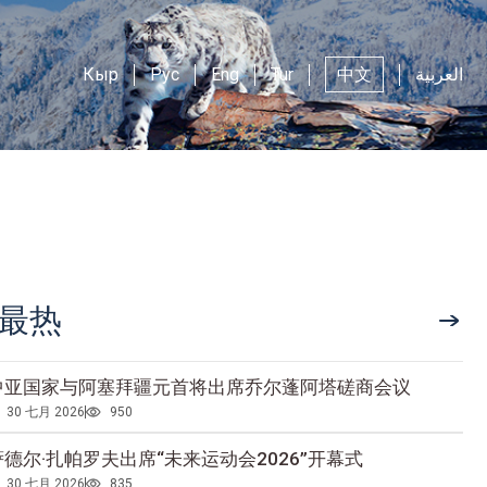
Кыр
Рус
Eng
Tur
中文
العربية
最热
中亚国家与阿塞拜疆元首将出席乔尔蓬阿塔磋商会议
30 七月 2026
950
萨德尔·扎帕罗夫出席“未来运动会2026”开幕式
30 七月 2026
835