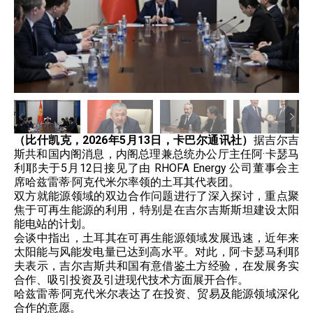
（比什凯克，2026年5月13日，卡巴尔通讯社）
据吉尔吉
斯共和国内阁消息，内阁总理兼总统办公厅主任阿·卡瑟马
利耶夫于5月12日接见了由 RHOFA Energy​ 公司董事会主
席哈兹雷蒂·阿克代米尔率领的土耳其代表团。
双方就能源领域的双边合作问题进行了深入探讨，重点聚
焦于可再生能源的利用，特别是在吉尔吉斯斯坦建设太阳
能电站的计划。
会谈中指出，土耳其在可再生能源领域发展迅速，近年来
太阳能与风能发电量已达到高水平。对此，阿·卡瑟马利耶
夫表示，吉尔吉斯共和国有意借鉴土方经验，在发展务实
合作、吸引投资及引进现代技术方面展开合作。
哈兹雷蒂·阿克代米尔表达了在投资、贸易及能源领域深化
合作的意愿。