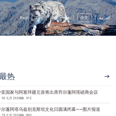
Кыр
Рус
Eng
Tur
中文
العربية
最热
中亚国家与阿塞拜疆元首将出席乔尔蓬阿塔磋商会议
30 七月 2026
912
乔尔蓬阿塔乌兹别克斯坦文化日圆满闭幕——图片报道
29 七月 2026
883