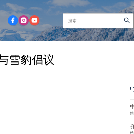
与雪豹倡议