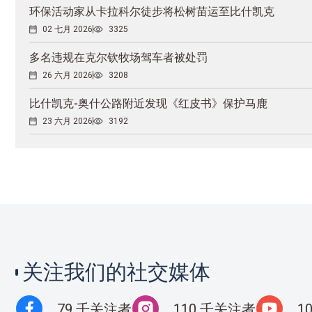
环保活动家从卡拉科尔徒步将松树苗运至比什凯克
02 七月 2026
3325
多名违规在克尔钦牧场驾车者被处罚
26 六月 2026
3208
比什凯克-奥什公路附近发现《红皮书》保护马鹿
23 六月 2026
3192
关注我们的社交媒体
79 千关注者
110 千关注者
1